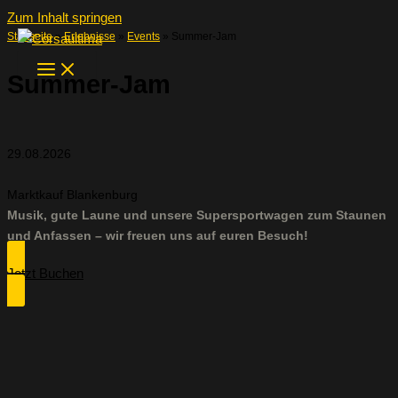
Zum Inhalt springen
Startseite
»
Erlebnisse
»
Events
»
Summer-Jam
Summer-Jam
29.08.2026
Marktkauf Blankenburg
Musik, gute Laune und unsere Supersportwagen zum Staunen
und Anfassen – wir freuen uns auf euren Besuch!
Jetzt Buchen