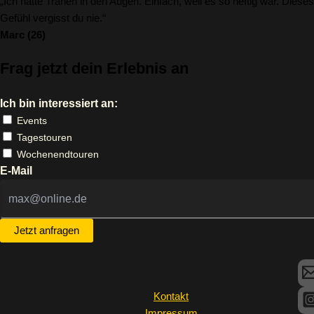
„Ich hatte Tränen in den Augen. Einfach, weil es so heftig war. Dieses
Gefühl vergisst du nie.“
Marc (26)
Frag jetzt dein Erlebnis an
Ich bin interessiert an:
Events
Tagestouren
Wochenendtouren
E-Mail
Jetzt anfragen
Kontakt
Impressum