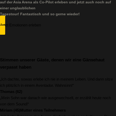
auf der Asia Arena als Co-Pilot erleben und jetzt auch noch auf
einer unglaublichen
Tagestour! Fantastisch und so gerne wieder!
Jetzt Emotionen erleben
Stimmen unserer Gäste, denen wir eine Gänsehaut
verpasst haben
„Ich dachte, sowas erlebe ich nie in meinem Leben. Und dann sitze
ich plötzlich in einem Aventador. Wahnsinn!“
Thomas (62)
„Mein Sohn war danach wie ausgewechselt, er erzählt heute noch
von dem Sound!“
Miriam (45)
Mutter eines Teilnehmers